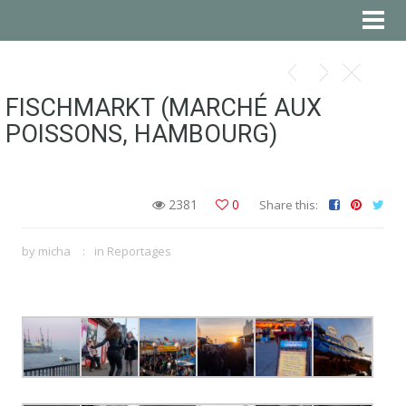
FISCHMARKT (MARCHÉ AUX
POISSONS, HAMBOURG)
2381
0
Share this:
by
micha
in
Reportages